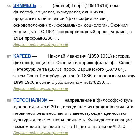
ЗИММЕЛЬ
— (Simmel) Георг (1858 1918) нем.
56
философ, социолог, культуролог, один из гл.
представителей поздней “философии жизни”,
основоположник т.н. формальной социологии. Окончил
Берлин, ун т. С 1901 экстраординарный проф. Берлин., с
1914 проф.&#8230; …
Энциклопедия культурологии
КАРЕЕВ
— Николай Иванович (1850 1931) историк,
57
философ, социолог. Окончил историко филол. ф т Санкт
Петербург, ун та (1873); проф. Варшавского (1879 84),
затем Санкт Петербург, ун тов (с 1886, с перерывом между
1899 1906 в связи с увольнением по&#8230; …
Энциклопедия культурологии
ПЕРСОНАЛИЗМ
— направление в философско куль
58
турологич. мысли 20 в., исходящее из представления, что
первичной реальностью и главенствующей ценностью
культуры является творч. личность. Культуросозидающие
возможности личности, с т. з. П., потенциально&#8230; …
Энциклопедия культурологии