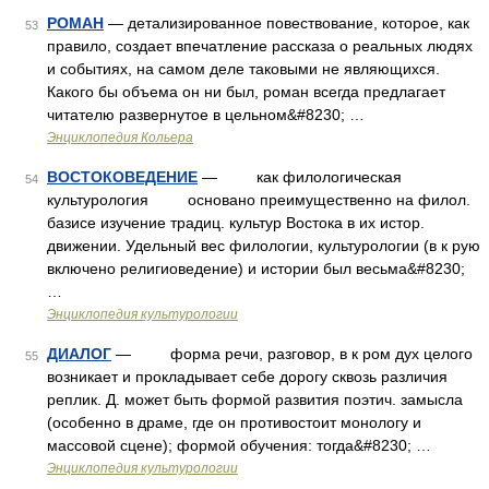
РОМАН
— детализированное повествование, которое, как
53
правило, создает впечатление рассказа о реальных людях
и событиях, на самом деле таковыми не являющихся.
Какого бы объема он ни был, роман всегда предлагает
читателю развернутое в цельном&#8230; …
Энциклопедия Кольера
ВОСТОКОВЕДЕНИЕ
— как филологическая
54
культурология основано преимущественно на филол.
базисе изучение традиц. культур Востока в их истор.
движении. Удельный вес филологии, культурологии (в к рую
включено религиоведение) и истории был весьма&#8230;
…
Энциклопедия культурологии
ДИАЛОГ
— форма речи, разговор, в к ром дух целого
55
возникает и прокладывает себе дорогу сквозь различия
реплик. Д. может быть формой развития поэтич. замысла
(особенно в драме, где он противостоит монологу и
массовой сцене); формой обучения: тогда&#8230; …
Энциклопедия культурологии