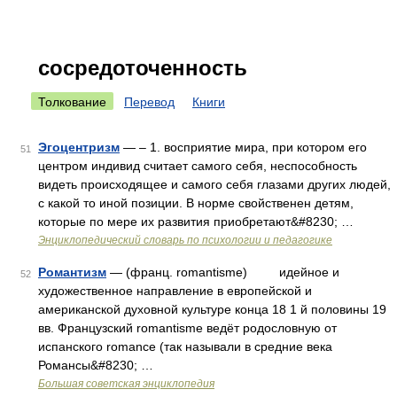
сосредоточенность
Толкование
Перевод
Книги
Эгоцентризм
— – 1. восприятие мира, при котором его
51
центром индивид считает самого себя, неспособность
видеть происходящее и самого себя глазами других людей,
с какой то иной позиции. В норме свойственен детям,
которые по мере их развития приобретают&#8230; …
Энциклопедический словарь по психологии и педагогике
Романтизм
— (франц. romantisme) идейное и
52
художественное направление в европейской и
американской духовной культуре конца 18 1 й половины 19
вв. Французский romantisme ведёт родословную от
испанского romance (так называли в средние века
Романсы&#8230; …
Большая советская энциклопедия