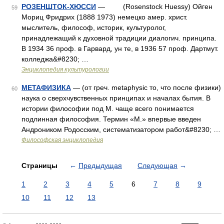
РОЗЕНШТОК-ХЮССИ
— (Rosenstock Huessy) Ойген
59
Мориц Фридрих (1888 1973) немецко амер. христ.
мыслитель, философ, историк, культуролог,
принадлежащий к духовной традиции диалогич. принципа.
В 1934 36 проф. в Гарвард, ун те, в 1936 57 проф. Дартмут.
колледжа&#8230; …
Энциклопедия культурологии
МЕТАФИЗИКА
— (от греч. metaphysic то, что после физики)
60
наука о сверхчувственных принципах и началах бытия. В
истории философии под М. чаще всего понимается
подлинная философия. Термин «М.» впервые введен
Андроником Родосским, систематизатором работ&#8230; …
Философская энциклопедия
Страницы
←
Предыдущая
Следующая
→
1
2
3
4
5
6
7
8
9
10
11
12
13